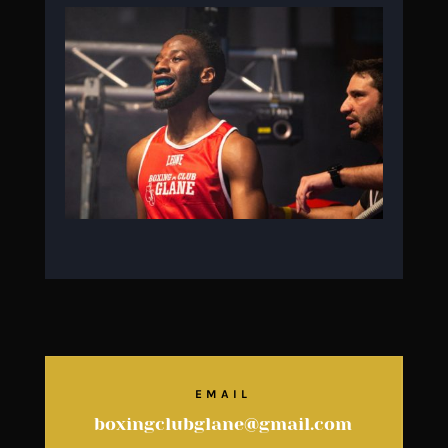
EMAIL
boxingclubglane@gmail.com