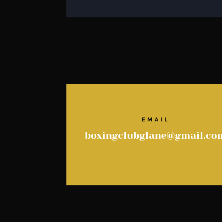
EMAIL
boxingclubglane@gmail.co